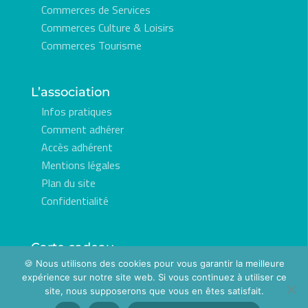
Commerces de Services
Commerces Culture & Loisirs
Commerces Tourisme
L’association
Infos pratiques
Comment adhérer
Accès adhérent
Mentions légales
Plan du site
Confidentialité
Carte cadeau
🍪 Nous utilisons des cookies pour vous garantir la meilleure
Commander
expérience sur notre site web. Si vous continuez à utiliser ce
site, nous supposerons que vous en êtes satisfait.