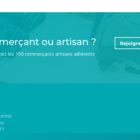
merçant ou artisan ?
Rejoign
nez les 150 commerçants artisans adhérents
urmel,
vy
11