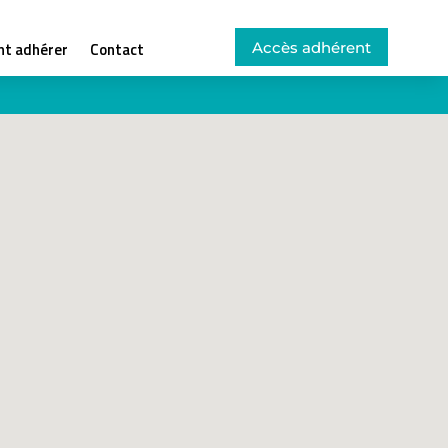
Accès adhérent
t adhérer
Contact