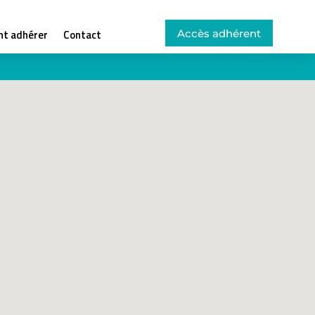
Accès adhérent
t adhérer
Contact