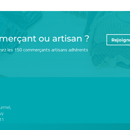
merçant ou artisan ?
Rejoign
nez les 150 commerçants artisans adhérents
urmel,
vy
11