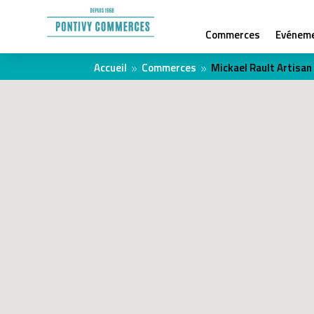
Commerces
Evénem
Accueil
Commerces
Mickael Rault Artisan
9
9