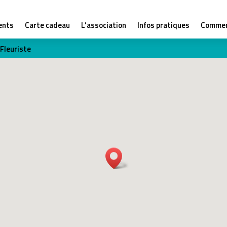
ents
Carte cadeau
L’association
Infos pratiques
Commen
 Fleuriste