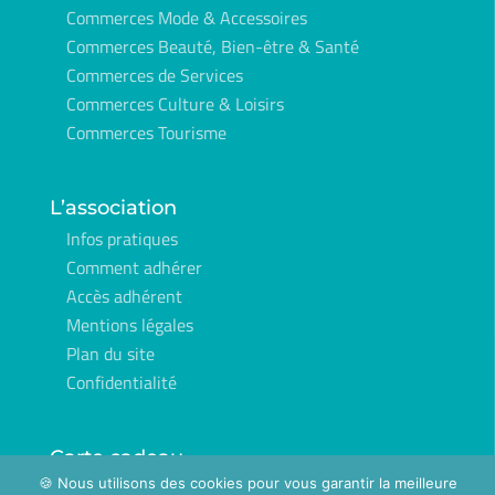
Commerces Mode & Accessoires
Commerces Beauté, Bien-être & Santé
Commerces de Services
Commerces Culture & Loisirs
Commerces Tourisme
L’association
Infos pratiques
Comment adhérer
Accès adhérent
Mentions légales
Plan du site
Confidentialité
Carte cadeau
🍪 Nous utilisons des cookies pour vous garantir la meilleure
Commander