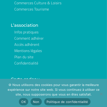
Commerces Culture & Loisirs
Commerces Tourisme
L’association
Infos pratiques
Comment adhérer
Accès adhérent
Mentions légales
Plan du site
Confidentialité
Carte cadeau
🍪 Nous utilisons des cookies pour vous garantir la meilleure
Commander
expérience sur notre site web. Si vous continuez à utiliser ce
site, nous supposerons que vous en êtes satisfait.
OK
Non
Politique de confidentialité
Fait avec ♡ à Pontivy par
Breizh tandem