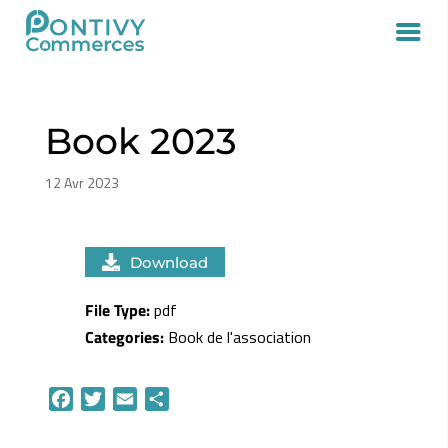
Book 2023
12 Avr 2023
Download
File Type:
pdf
Categories:
Book de l'association
F
T
E
P
a
w
m
a
c
i
a
r