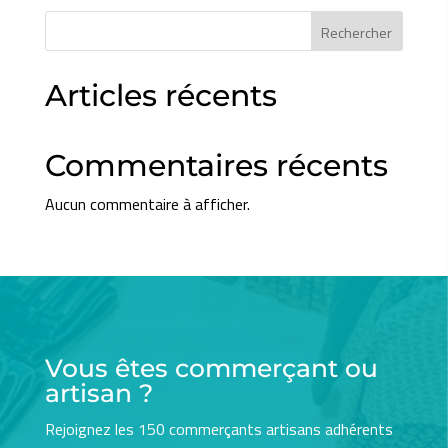
e
t
i
t
Rechercher
b
t
l
a
o
e
g
Articles récents
o
r
e
k
r
Commentaires récents
Aucun commentaire à afficher.
Vous êtes commerçant ou
artisan ?
Rejoignez les 150 commerçants artisans adhérents